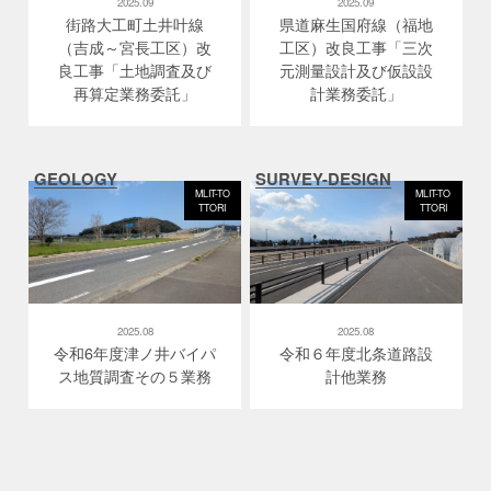
2025.09
2025.09
街路大工町土井叶線
県道麻生国府線（福地
（吉成～宮長工区）改
工区）改良工事「三次
良工事「土地調査及び
元測量設計及び仮設設
再算定業務委託」
計業務委託」
GEOLOGY
SURVEY-DESIGN
MLIT-TO
MLIT-TO
TTORI
TTORI
2025.08
2025.08
令和6年度津ノ井バイパ
令和６年度北条道路設
ス地質調査その５業務
計他業務