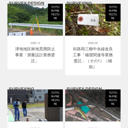
SURVEY-DESIGN
SURVEYING
TOTTO
TOTTO
RI-PRE
RI-PRE
FECTU
FECTU
RE
RE
2025.12
2025.09
津地地区林地荒廃防止
街路両三柳中央線改良
事業「測量設計業務委
工事「補償関連等業務
託」
委託」（その1）（補
助）
SURVEYING
SURVEY-DESIGN
TOTTO
TOTTO
RI-PRE
RI-PRE
FECTU
FECTU
RE
RE