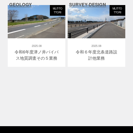
GEOLOGY
SURVEY-DESIGN
MLIT-TO
MLIT-TO
TTORI
TTORI
2025.08
2025.08
令和6年度津ノ井バイパ
令和６年度北条道路設
ス地質調査その５業務
計他業務