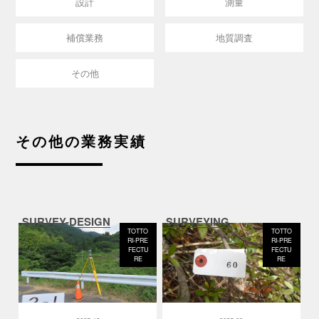
設計
測量
補償業務
地質調査
その他
その他の業務実績
SURVEY-DESIGN
SURVEYING
TOTTO
TOTTO
RI-PRE
RI-PRE
FECTU
FECTU
RE
RE