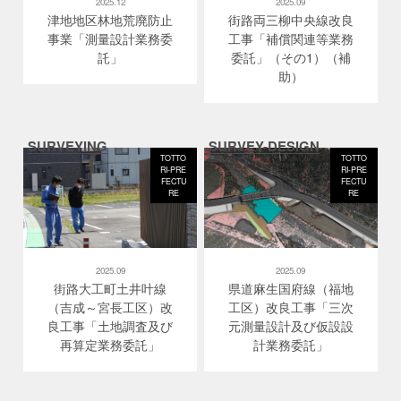
2025.12
2025.09
津地地区林地荒廃防止
街路両三柳中央線改良
事業「測量設計業務委
工事「補償関連等業務
託」
委託」（その1）（補
助）
SURVEYING
SURVEY-DESIGN
TOTTO
TOTTO
RI-PRE
RI-PRE
FECTU
FECTU
RE
RE
2025.09
2025.09
街路大工町土井叶線
県道麻生国府線（福地
（吉成～宮長工区）改
工区）改良工事「三次
良工事「土地調査及び
元測量設計及び仮設設
再算定業務委託」
計業務委託」