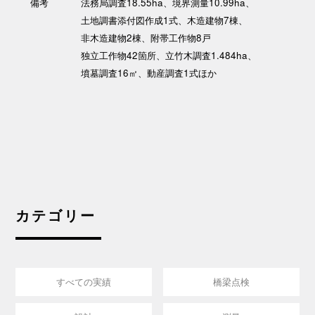
備考
法務局調査18.55ha、境界測量10.99ha、
土地調書添付図作成1式、木造建物7棟、
非木造建物2棟、附帯工作物8戸
独立工作物42箇所、立竹木調査1.484ha、
墳墓調査16㎡、動産調査1式ほか
カテゴリー
すべての実績
橋梁点検