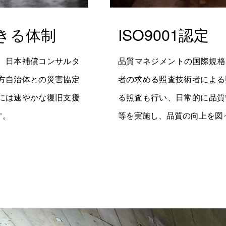
きる
体制
ISO9001認定
、日本補償コンサルタ
品質マネジメントの国際規格I
方自治体との災害協定
者の求める照査技術者による
には速やかな復旧支援
る照査も行い、日常的に品質
す。
等を実施し、品質の向上を図